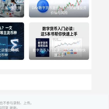
币，是一家生物
DAX数字货币是什么？一文看懂投资
业
价值与风险
文读懂比特币、
数字货币入门必读：这5本书帮你快
流币种
速上手
,也不参与录制、上传。
回复,谢谢。