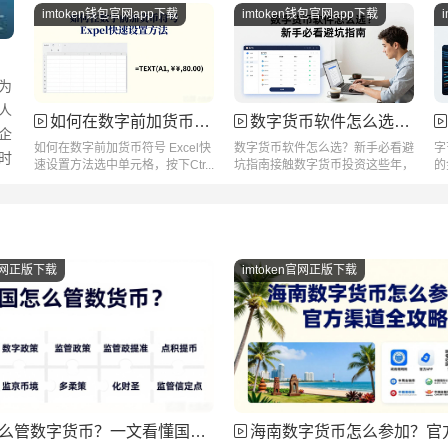
imtoken钱包官网app下载
imtoken钱包官网app下载
为
人
如何在数字前加货币符号 Excel快速设置方法
数字货币软件怎么选？新手必看避坑指南
企
如何在数字前加货币符号 Excel快
数字货币软件怎么选？新手必看避
字
时
速设置方法选中单元格，按下Ctr...
坑指南接触数字货币投资这些年，
的
我见过太...
字
n官网正版下载
imtoken官网正版下载
管数字货币？一文看懂国际监管差异
海南数字货币怎么参加？官方渠