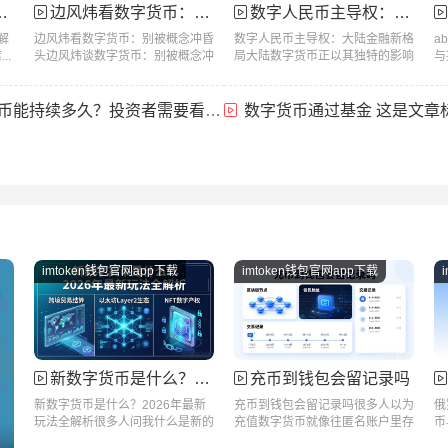
边风炜看数字货币：别被概念冲昏头
数字人民币主导权：大陆金融新格局
解
边风炜看数字货币：别被概念冲昏
数字人民币主导权：大陆金融新格
a
..
头边风炜谈数字货币：别被概念冲
局大陆数字货币正以其独特的影响
与
昏头...
力重...
币能持续多久？投资者需要看清的真相
数字货币通过基金 这是文章
imtoken钱包官网app下载
imtoken钱包官网app下载
新数字货币是什么？2026年最新玩法全解析
充币到钱包会留记录吗
新数字货币是什么？2026年最新
充币到钱包会留记录吗很多人以为
俄
玩法全解析很多人问我什么是新的
充值数字货币就像往匿名账户里存
币
数字货...
钱一样神...
数